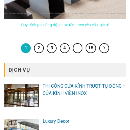
Quy trình gia công dập inox tấm theo yêu cầu, giá rẻ
1
2
3
4
…
15
DỊCH VỤ
THI CÔNG CỬA KÍNH TRƯỢT TỰ ĐỘNG –
CỬA KÍNH VIỀN INOX
Luxury Decor