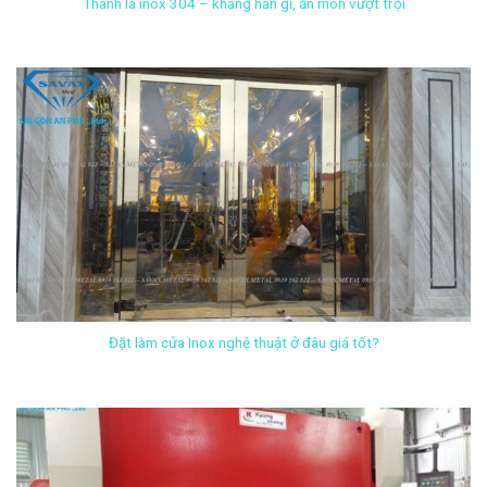
Thanh la inox 304 – kháng han gỉ, ăn mòn vượt trội
Đặt làm cửa Inox nghệ thuật ở đâu giá tốt?