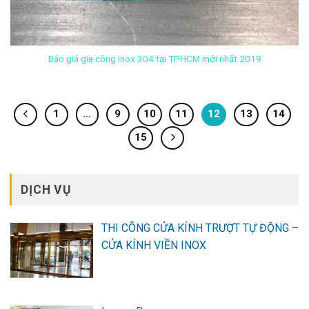
Báo giá gia công Inox 304 tại TPHCM mới nhất 2019
1
…
9
10
11
12
13
14
15
DỊCH VỤ
THI CÔNG CỬA KÍNH TRƯỢT TỰ ĐỘNG –
CỬA KÍNH VIỀN INOX