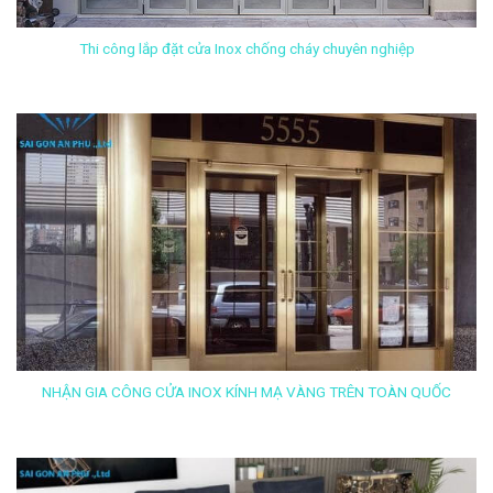
Thi công lắp đặt cửa Inox chống cháy chuyên nghiệp
NHẬN GIA CÔNG CỬA INOX KÍNH MẠ VÀNG TRÊN TOÀN QUỐC