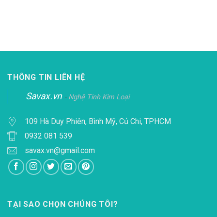
THÔNG TIN LIÊN HỆ
Savax.vn
-
Nghệ Tinh Kim Loại
109 Hà Duy Phiên, Bình Mỹ, Củ Chi, TPHCM
0932 081 539
savax.vn@gmail.com
TẠI SAO CHỌN CHÚNG TÔI?