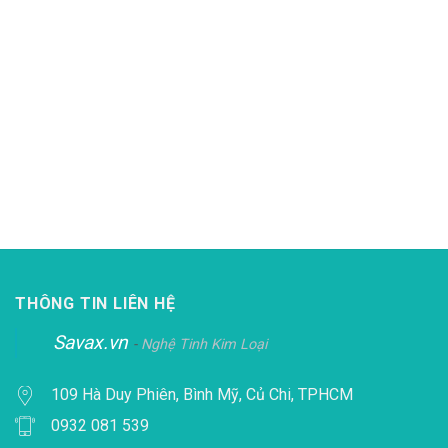
THÔNG TIN LIÊN HỆ
Savax.vn
-
Nghệ Tinh Kim Loại
109 Hà Duy Phiên, Bình Mỹ, Củ Chi, TPHCM
0932 081 539