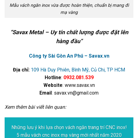
Mẫu vách ngăn inox vừa được hoàn thiện, chuẩn bị mang đi
mạ vàng
“Savax Metal – Uy tín chất lượng được đặt lên
hàng đầu”
Công ty Sài Gòn An Phú – Savax.vn
Địa chỉ:
109 Hà Duy Phiên, Bình Mỹ, Củ Chi, TP HCM
Hotline
:
0932.081.539
Website
: www.savax.vn
Email
: savax.vn@gmail.com
Xem thêm bài viết liên quan:
Những lưu ý khi lựa chọn vách ngăn trang trí CNC inox!
5 mẫu vách cnc inox mạ vàng mới nhất năm 2020