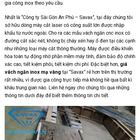
gia công inox theo yêu cầu.
Nhất là “Công ty Sài Gòn An Phú – Savax”, tại đây chúng tôi
sở hữu dòng mày cắt laser có công suất lớn được nhập
khẩu từ nước ngoài. Cho ra các mẫu vách ngăn cnc inox có
đường cắt sắc nét, không bị cháy xén hay ố đen tại các cạnh
như những loại máy cắt thông thường. Máy được điều khiển
hòa toàn tự động nhờ phần mềm máy tính, đảm bảo độ chính
xác cao, tiết kiệm phôi, tiết kiệm chi phí. Đặc biệt hơn,
giá
vách ngăn inox mạ vàng
tại “Savax” rẻ hơn trên thị trường
rất nhiều, vì được gia công trực tiếp mà không hề qua bất kì
khâu trung gian nào. Liên hệ ngay cho chúng tôi qua những
thông tin dưới đây để biết thêm thông tin chi tiết.