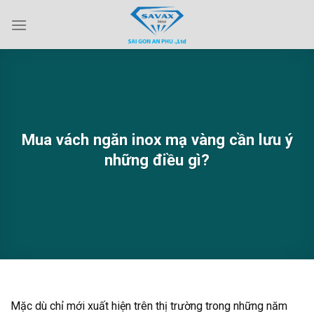
Skip
to
content
Mua vách ngăn inox mạ vàng cần lưu ý
những điều gì?
Mặc dù chỉ mới xuất hiện trên thị trường trong những năm